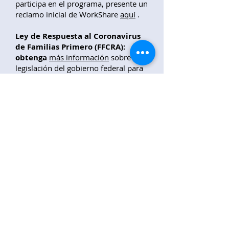
participa en el programa, presente un
reclamo inicial de WorkShare
aquí
.
Ley de Respuesta al Coronavirus
de Familias Primero (FFCRA):
obtenga
más información
sobre la
legislación del gobierno federal para
apoyar a los trabajadores
desempleados, que requiere que
ciertos empleadores brinden a sus
empleados licencia por enfermedad
pagada o licencia familiar y médica
ampliada por razones específicas
relacionadas con COVID-19 hasta el
31 de diciembre. 2020. Un resumen
está disponible
aquí
.
Volver a la página principal de coronavirus