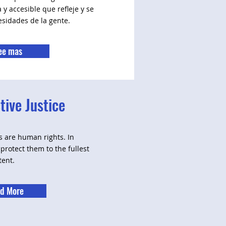
y accesible que refleje y se
esidades de la gente.
ee mas
ive Justice
s are human rights. In
protect them to the fullest
tent.
d More