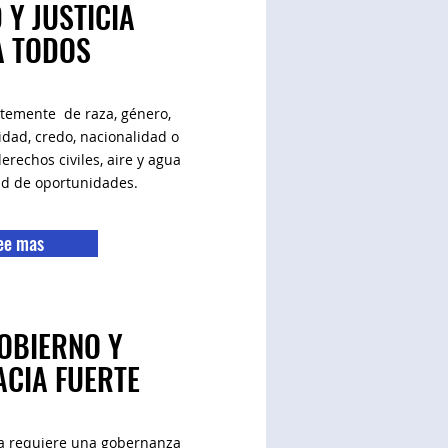
 Y JUSTICIA
A TODOS
ntemente
de raza, género,
idad, credo, nacionalidad o
rechos civiles, aire y agua
ad de oportunidades.
ee mas
OBIERNO Y
CIA FUERTE
a requiere una gobernanza