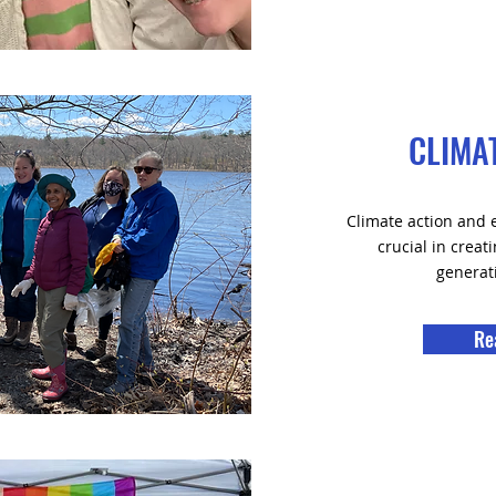
CLIMA
Climate action and 
crucial in creat
generat
Re