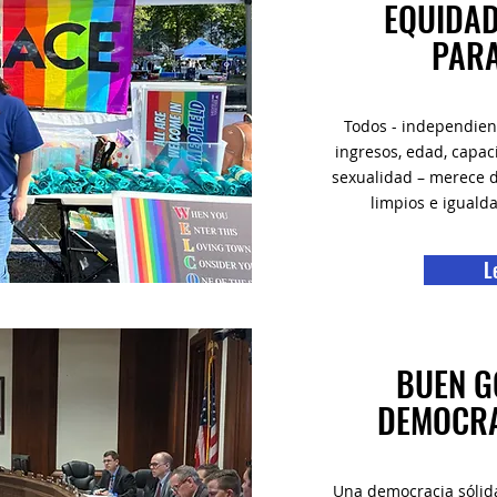
EQUIDAD
PAR
Todos - independie
ingresos, edad, capac
sexualidad – merece de
limpios e iguald
L
BUEN G
DEMOCRA
Una democracia sólid