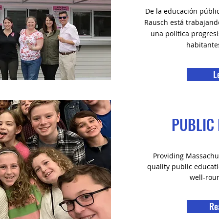
De la educación públi
Rausch está trabajan
una política progresi
habitante
L
PUBLIC
Providing Massachus
quality public educat
well-rou
Re