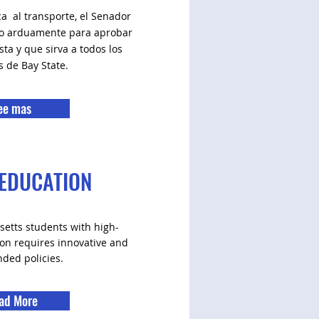
ca
al transporte, el Senador
do arduamente para aprobar
sta y que sirva a todos los
s de Bay State.
ee mas
 EDUCATION
etts students with high-
ion requires innovative and
nded policies.
ad More