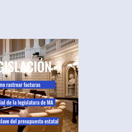
GISLACIÓN
o rastrear facturas
cial de la legislatura de MA
lave del presupuesto estatal