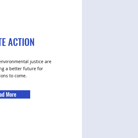
TE ACTION
environmental justice are
ing a better future for
ions to come.
ad More