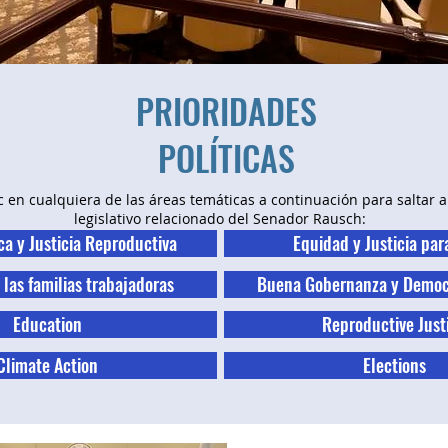
PRIORIDADES
POLÍTICAS
c en cualquiera de las áreas temáticas a continuación para saltar a
legislativo relacionado del Senador Rausch:
ca y Justicia Reproductiva
Equidad y Justicia par
las familias trabajadoras
Buena Gobernanza y Democr
Education
Reproductive Just
Climate Action
Elections