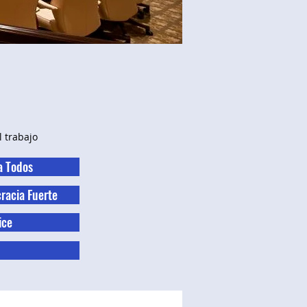
l trabajo
a Todos
acia Fuerte
ice